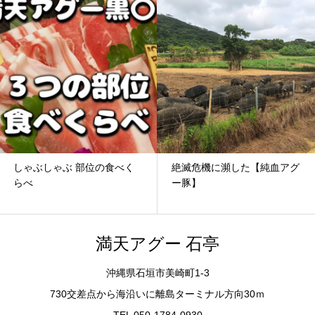
しゃぶしゃぶ 部位の食べく
絶滅危機に瀕した【純血アグ
らべ
ー豚】
満天アグー 石亭
沖縄県石垣市美崎町1-3
730交差点から海沿いに離島ターミナル方向30ｍ
TEL 050-1784-0930