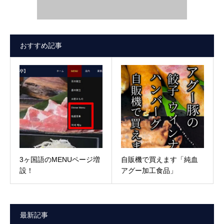
おすすめ記事
3ヶ国語のMENUページ増
自販機で買えます「純血
設！
アグー加工食品」
最新記事