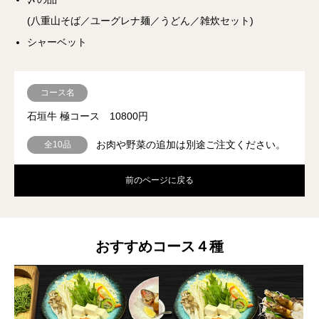
(八重山そば／ユーグレナ麺／うどん／雑炊セット)
シャーベット
コース名
石垣牛 極コース 10800円
お肉や野菜の追加は別途ご注文ください。
全10品
前のページに戻る
おすすめコース４種