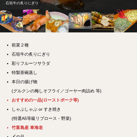
石垣牛の炙りにぎり
前菜２種
石垣牛の炙りにぎり
彩りフルーツサラダ
特製茶碗蒸し
本日の揚げ物
(グルクンの梅しそフライ／ゴーヤー肉詰め 等)
おすすめの一品(ローストポーク等)
しゃぶしゃぶ or すき焼き
(特選A5等級リブロース・野菜)
竹富島産 車海老
〆の品